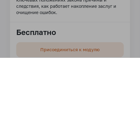
следствия, как работает накопление заслуг и
очищение ошибок.
Бесплатно
Присоединиться к модулю
Модуль "Прибежище в Трёх
Драгоценностях" 2025
На этом модуле вы узнаете, что такое
прибежище, какие практики связаны с
принятием прибежища, зачем принимать обеты
мирянина и как они помогают нашей духовной
практике.
Бесплатно